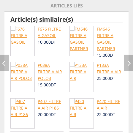
ARTICLES LIÉS
Article(s) similaire(s)
F676 FILTRE
FM646
A GASOIL
FILTRE A
10.000DT
GASOIL
PARTNER
15.000DT
P038A
P133A
FILTRE A AIR
FILTRE A AIR
POLO3
25.000DT
15.000DT
P407 FILTRE
P420 FILTRE
A AIR P186
A AIR
20.000DT
22.000DT