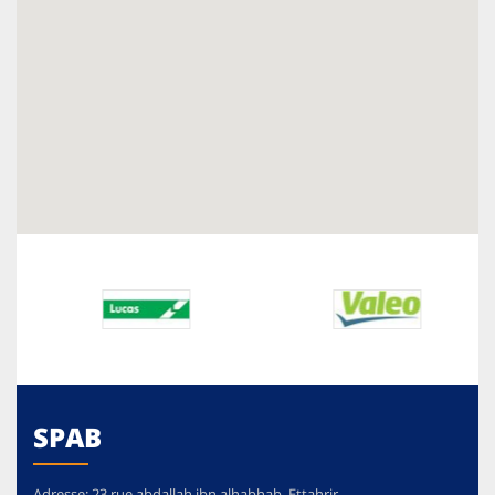
SPAB
Adresse:
23.rue abdallah ibn alhabhab, Ettahrir