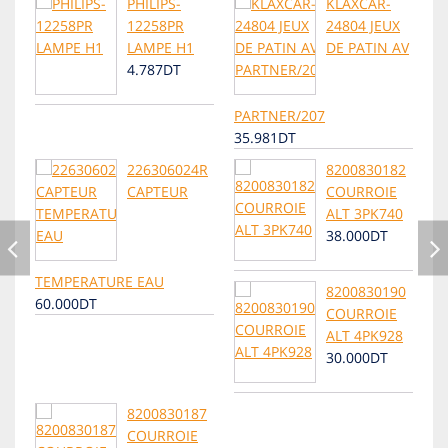
PHILIPS-
KLAXCAR-
12258PR
24804 JEUX
LAMPE H1
DE PATIN AV
4.787DT
PARTNER/207
35.981DT
226306024R
8200830182
CAPTEUR
COURROIE
ALT 3PK740
38.000DT
TEMPERATURE EAU
8200830190
60.000DT
COURROIE
ALT 4PK928
30.000DT
8200830187
COURROIE