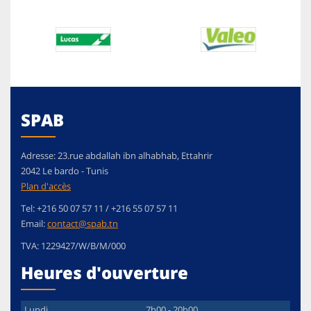
SPAB
Adresse:
23.rue abdallah ibn alhabhab, Ettahrir
2042
Le bardo
-
Tunis
Plan d'accès
Tel:
+216 50 07 57 11 / +216 55 07 57 11
Email:
contact@spab.tn
TVA:
1229427/W/B/M/000
Heures d'ouverture
Lundi
7h00 - 20h00